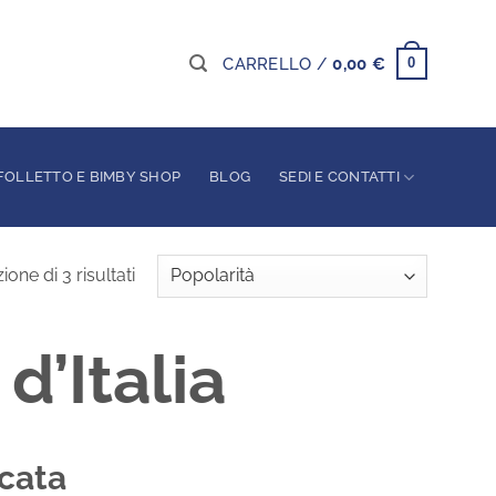
CARRELLO /
0,00
€
0
FOLLETTO E BIMBY SHOP
BLOG
SEDI E CONTATTI
Popolarità
ione di 3 risultati
d’Italia
icata