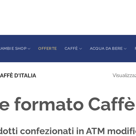
CAMBI E SHOP
OFFERTE
CAFFÈ
ACQUA DA BERE
FFÈ D'ITALIA
Visualizzaz
 formato Caffè 
otti confezionati in ATM modif