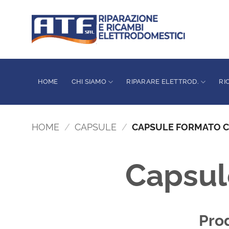
Salta
ai
contenuti
HOME
CHI SIAMO
RIPARARE ELETTROD.
RI
HOME
/
CAPSULE
/
CAPSULE FORMATO CA
Capsule
Prod